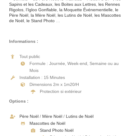
Décorations
Sapins et les Cadeaux
,
les Boites aux Lettres
,
les Rennes
Rigolos
,
l’Igloo Gonflable
,
la Moquette Événementielle
,
le
Père Noël
,
la Mère Noël
,
les Lutins de Noël
,
les Mascottes
de Noël
,
le Stand Photo
…
Devis
Informations :
Accès Pro
Tout public
Formule : Journée, Week-end, Semaine ou au
Mois
Installation : 15 Minutes
Dimensions 2m x 1m20/H
Protection si extérieur
Options :
Père Noël
/
Mère Noël
/
Lutins de Noël
Mascottes de Noël
Stand Photo Noël