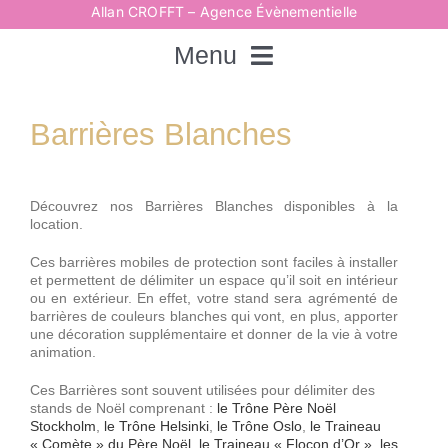
Passer
Allan CROFFT – Agence Évènementielle
au
contenu
Menu
Rechercher:
Barrières Blanches
Accueil
Découvrez nos Barrières Blanches disponibles à la
location.
Spectacles
Ces barrières mobiles de protection sont faciles à installer
et permettent de délimiter un espace qu’il soit en intérieur
ou en extérieur. En effet, votre stand sera agrémenté de
barrières de couleurs blanches qui vont, en plus, apporter
Techniques
une décoration supplémentaire et donner de la vie à votre
animation.
Animations
Ces Barrières sont souvent utilisées pour délimiter des
stands de Noël comprenant :
le Trône Père Noël
Stockholm
,
le Trône Helsinki
,
le Trône Oslo
,
le Traineau
« Comète » du Père Noël
,
le Traineau « Flocon d’Or »
,
les