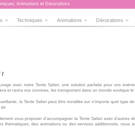
niques, Animations et Décorations
s
Techniques
Animations
Décorations
Plus d’infos
Plus d’infos
Professionnels
Collectivités
Professionnels
Collectivités
Plus d’infos
Entreprises, CE,
Mairies, Associations,
 !
Agences...
Centre de loisirs...
uvage avec notre Tente Safari, une solution parfaite pour vos évén
RoadShow
RoadShow
nera et ravira vos convives, les transportant dans un monde exotique l
Événement en centre
llante, la Tente Safari peut être installée sur n’importe quel type de 
commercial
air.
lement vous proposer d’accompagner la Tente Safari avec d’autres 
ors thématiques, des animations ou des services additionnels, nous
Plus d’infos
Plus d’infos