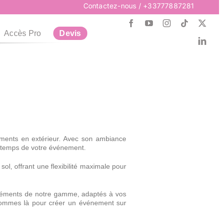
Contactez-nous
/ +33777887281
Accès Pro
Devis
Postuler
Recrutement
Plus d’infos
Plus d’infos
Plus d’infos
Recrutement
Vous cherchez un Job ?
ements en extérieur. Avec son ambiance
Collections de Noël
Escape Game
Techniques
Collections de Noël
Escape Game
Techniques
e temps de votre événement.
Reservez votre Décorations
Plongez dans l'aventure et
Son & Lumière pour vos
sol, offrant une flexibilité maximale pour
relevez nos Défis
Spectacles
pour Noël
éléments de notre gamme, adaptés à vos
 sommes là pour créer un événement sur