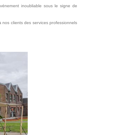
vénement inoubliable sous le signe de
 nos clients des services professionnels
Plus d’infos
Plus d’infos
Pack Promos
RoadShow
Pack Promos
RoadShow
Découvrez toutes nos
Événement en centre
commercial
Promotions