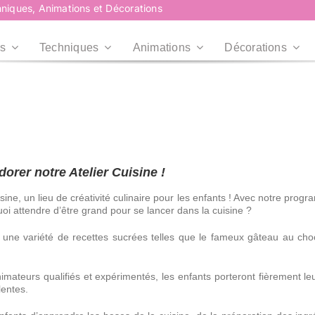
niques, Animations et Décorations
s
Techniques
Animations
Décorations
Plus d’infos
Plus d’infos
Professionnels
Collectivités
Professionnels
Collectivités
Plus d’infos
Entreprises, CE,
Mairies, Associations,
dorer notre Atelier Cuisine !
Agences...
Centre de loisirs...
ine, un lieu de créativité culinaire pour les enfants ! Avec notre prog
RoadShow
RoadShow
i attendre d’être grand pour se lancer dans la cuisine ?
Événement en centre
e une variété de recettes sucrées telles que le fameux gâteau au cho
commercial
imateurs qualifiés et expérimentés, les enfants porteront fièrement leur
lentes.
Plus d’infos
Plus d’infos