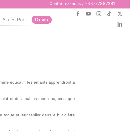
Contactez-nous
/ +33777887281
Accès Pro
Devis
Postuler
Recrutement
Plus d’infos
Plus d’infos
Plus d’infos
Recrutement
Vous cherchez un Job ?
ramme éducatif, les enfants apprendront à
Collections de Noël
Escape Game
Techniques
Collections de Noël
Escape Game
Techniques
Reservez votre Décorations
Plongez dans l'aventure et
Son & Lumière pour vos
colat et des muffins moelleux, ainsi que
relevez nos Défis
Spectacles
pour Noël
 toque et leur tablier dans le but d’être