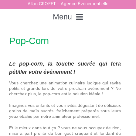
Passer
Allan CROFFT – Agence Évènementielle
au
contenu
Menu
Rechercher:
Pop-Corn
Accueil
Le pop-corn, la touche sucrée qui fera
pétiller votre événement !
Spectacles
Vous cherchez une animation culinaire ludique qui ravira
petits et grands lors de votre prochain événement ? Ne
cherchez plus, le pop-corn est la solution idéale !
Techniques
Imaginez vos enfants et vos invités dégustant de délicieux
grains de maïs sucrés, fraîchement préparés sous leurs
yeux ébahis par notre animateur professionnel.
Animations
Et le mieux dans tout ça ? vous ne vous occupez de rien,
mise à part profité du bon goût craquant et fondant du