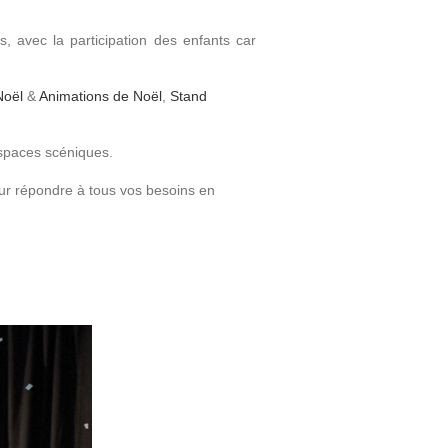
, avec la participation des enfants car
Plus d’infos
Plus d’infos
Noël
&
Animations de Noël
,
Stand
Pack Promos
RoadShow
Pack Promos
RoadShow
espaces scéniques.
Découvrez toutes nos
Événement en centre
our répondre à tous vos besoins en
commercial
Promotions