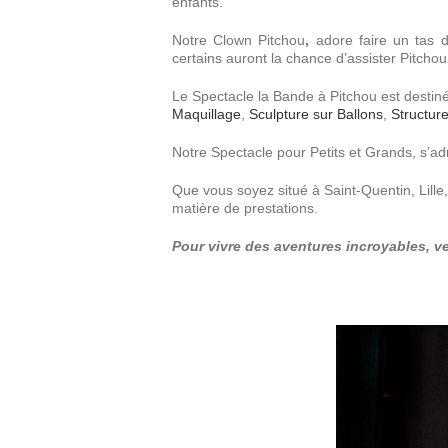
enfants.
Notre Clown Pitchou
,
adore faire un tas d
certains auront la chance d’assister Pitcho
Le Spectacle la Bande à Pitchou est destin
Maquillage
,
Sculpture sur Ballons
,
Structur
Notre Spectacle pour Petits et Grands, s’ad
Que vous soyez situé à Saint-Quentin, Lill
matière de prestations.
Pour vivre des aventures incroyables, v