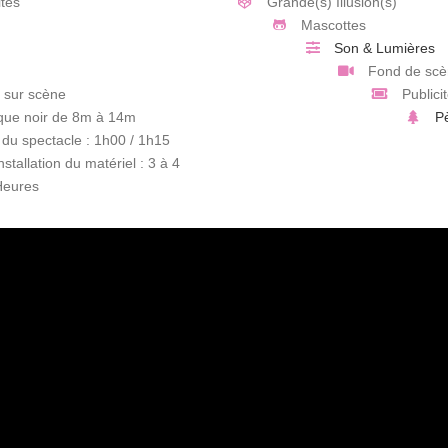
tes
Grande(s) Illusion(s)
Mascottes
Son & Lumières
Fond de scè
s sur scène
Publici
que noir de 8m à 14m
P
du spectacle : 1h00 / 1h15
nstallation du matériel : 3 à 4
Heures