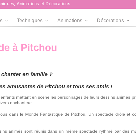
niques, Animations et Décorations
s
Techniques
Animations
Décorations
de à Pitchou
Plus d’infos
Plus d’infos
Professionnels
Collectivités
Professionnels
Collectivités
Plus d’infos
Entreprises, CE,
Mairies, Associations,
 chanter en famille ?
Agences...
Centre de loisirs...
res amusantes de Pitchou et tous ses amis !
RoadShow
RoadShow
enfants mettant en scène les personnages de leurs dessins animés préf
Événement en centre
ivers enchanteur.
commercial
us dans le Monde Fantastique de Pitchou. Un spectacle drôle et col
Plus d’infos
Plus d’infos
ssins animés sont réunis dans un même spectacle rythmé par des mu