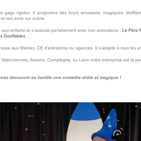
Commerces
Sur Mesure
Commerces
Sur Mesure
Galleries & Centres
Pour toutes les demandes
e gags rigolos. Il proposera des tours amusants, magiques, bluffants
Commeriaux...
inédites
u et ses amis sur scène.
Plus d’infos
é aux enfants et s’associe parfaitement avec nos animations :
Le Père 
es Gonflables
,…
Team building
Team Building
resse aux Mairies, CE d’entreprise ou agences. Il s’adapte à tous les 
Renforcement de votre équipe
e, Valenciennes, Amiens, Compiègne, ou Laon notre entreprise est là p
enez découvrir
en famille une
comédie
drôle et magique !