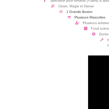
Spectacle pour enfants (+3ans) & adul
Clown, Magie et Danse
1 Grande illusion
Plusieurs Mascottes
Plusieurs artiste
Fond scéni
Durée 
I