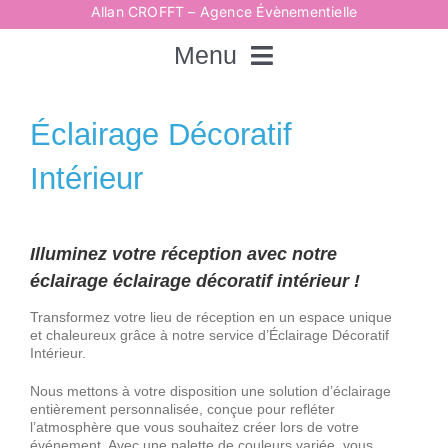
Passer
Allan CROFFT – Agence Évènementielle
au
contenu
Menu
Rechercher:
Éclairage Décoratif
Intérieur
Accueil
Illuminez votre réception avec notre
Spectacles
éclairage éclairage décoratif intérieur !
Transformez votre lieu de réception en un espace unique
Techniques
et chaleureux grâce à notre service d’Éclairage Décoratif
Intérieur.
Animations
Nous mettons à votre disposition une solution d’éclairage
entièrement personnalisée, conçue pour refléter
l’atmosphère que vous souhaitez créer lors de votre
événement. Avec une palette de couleurs variée, vous