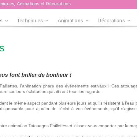
niques, Animations et Décorations
s
Techniques
Animations
Décorations
es
Plus d’infos
Plus d’infos
Professionnels
Collectivités
Professionnels
Collectivités
Plus d’infos
Entreprises, CE,
Mairies, Associations,
s font briller de bonheur !
Agences...
Centre de loisirs...
illettes, l’animation phare des événements estivaux ! Ces tatouage
RoadShow
RoadShow
urs couleurs éclatantes qui attirent tous les regards.
Événement en centre
dent le même aspect pendant plusieurs jours et qu’ils résistent à l’eau p
commercial
dispensable pour ajouter de l’éclat à vos événements, qu’il s’agisse
otre animation Tatouages Paillettes et laissez-vous emporter par la m
Plus d’infos
Plus d’infos