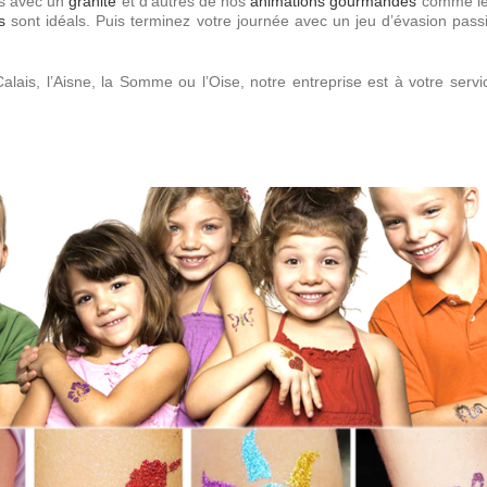
Commerces
Sur Mesure
us avec un
granité
et d’autres de nos
animations gourmandes
comme l
s
sont idéals. Puis terminez votre journée avec un jeu d’évasion pass
Commerces
Sur Mesure
Galleries & Centres
Pour toutes les demandes
Commeriaux...
inédites
lais, l’Aisne, la Somme ou l’Oise, notre entreprise est à votre serv
Plus d’infos
Team building
Team Building
Renforcement de votre équipe