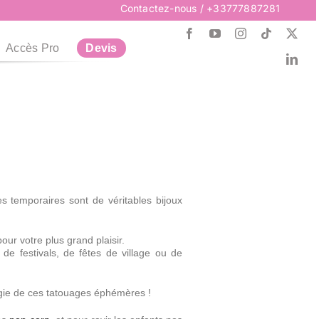
Contactez-nous
/ +33777887281
Accès Pro
Devis
Postuler
Recrutement
Plus d’infos
Plus d’infos
Plus d’infos
Recrutement
Vous cherchez un Job ?
s temporaires sont de véritables bijoux
Collections de Noël
Escape Game
Techniques
Collections de Noël
Escape Game
Techniques
Reservez votre Décorations
Plongez dans l'aventure et
Son & Lumière pour vos
our votre plus grand plaisir.
relevez nos Défis
Spectacles
pour Noël
 de festivals, de fêtes de village ou de
agie de ces tatouages éphémères !