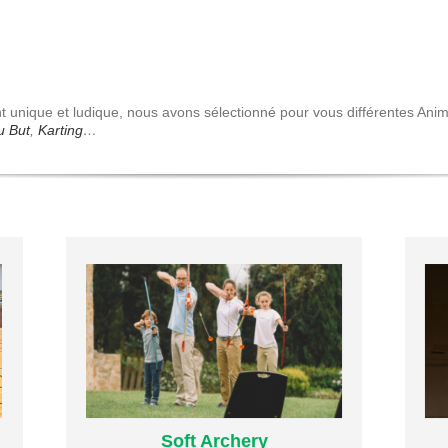
Commerces
Sur Mesure
Commerces
Sur Mesure
Galleries & Centres
Pour toutes les demandes
Commeriaux...
inédites
Plus d’infos
unique et ludique, nous avons sélectionné pour vous différentes Anim
u But
,
Karting
…
Team building
Team Building
Renforcement de votre équipe
Plus d’infos
Soft Archery
Soft Archery