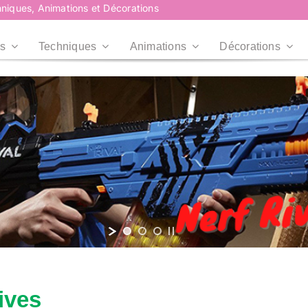
niques, Animations et Décorations
s
Techniques
Animations
Décorations
Plus d’infos
Plus d’infos
Professionnels
Collectivités
Professionnels
Collectivités
Plus d’infos
Entreprises, CE,
Mairies, Associations,
Agences...
Centre de loisirs...
RoadShow
RoadShow
Événement en centre
commercial
Plus d’infos
Plus d’infos
ives