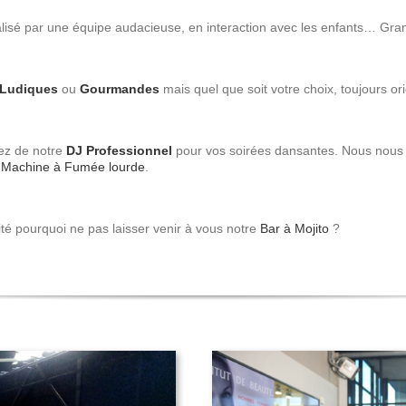
Commerces
Sur Mesure
Commerces
Sur Mesure
lisé par une équipe audacieuse, en interaction avec les enfants… Gran
Galleries & Centres
Pour toutes les demandes
Commeriaux...
inédites
Plus d’infos
Ludiques
ou
Gourmandes
mais quel que soit votre choix, toujours ori
Team building
Team Building
tez de notre
DJ Professionnel
pour vos soirées dansantes. Nous nou
Renforcement de votre équipe
,
Machine à Fumée lourde
.
ité pourquoi ne pas laisser venir à vous notre
Bar à Mojito
?