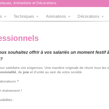
niques, Animations et Décorations
s
Techniques
Animations
Décorations
essionnels
Plus d’infos
Plus d’infos
Professionnels
Collectivités
us souhaitez offrir à vos salariés un moment festif 
Professionnels
Collectivités
Plus d’infos
 ?
Entreprises, CE,
Mairies, Associations,
Agences...
Centre de loisirs...
r satisfaire vos exigences. Une manière originale de réunir tous les s
RoadShow
onvivialité
, de
joie
et d’unité au sein de votre société.
RoadShow
Événement en centre
aborateurs ?
commercial
n événement !
ibilités :
Plus d’infos
Plus d’infos