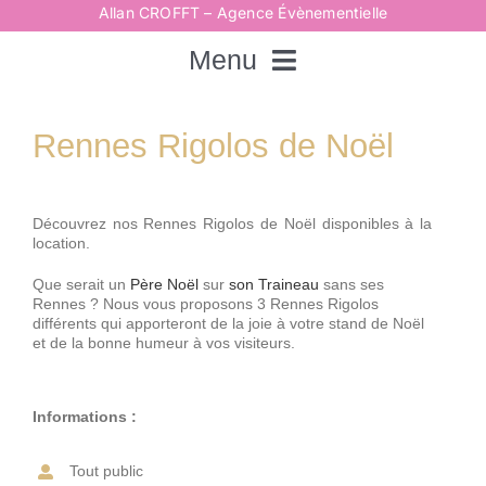
Passer
Allan CROFFT – Agence Évènementielle
au
contenu
Menu
Rechercher:
Rennes Rigolos de Noël
Accueil
Découvrez nos Rennes Rigolos de Noël disponibles à la
location.
Spectacles
Que serait un
Père Noël
sur
son Traineau
sans ses
Rennes ? Nous vous proposons 3 Rennes Rigolos
différents qui apporteront de la joie à votre stand de Noël
et de la bonne humeur à vos visiteurs.
Techniques
Informations :
Animations
Tout public