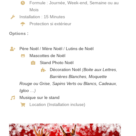
Décorations
Formule : Journée, Week-end, Semaine ou au
Mois
Installation : 15 Minutes
Devis
Protection si extérieur
Options :
Accès Pro
Père Noël
/
Mère Noël
/
Lutins de Noël
Mascottes de Noël
Stand Photo Noël
Décoration Noël
(
Boite aux Lettres
,
Barrières Blanches
,
Moquette
Rouge ou Grise
,
Sapins Verts ou Blancs, Cadeaux
,
Igloo
…)
Musique sur le stand
Location (Installation incluse)