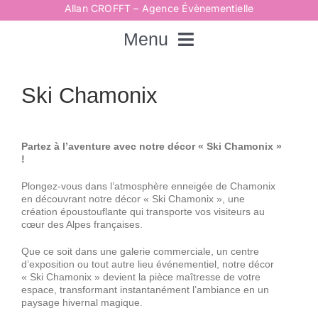
Passer
Allan CROFFT – Agence Évènementielle
au
contenu
Menu
Rechercher:
Ski Chamonix
Accueil
Partez à l’aventure avec notre décor « Ski Chamonix »
!
Spectacles
Plongez-vous dans l’atmosphère enneigée de Chamonix
en découvrant notre décor « Ski Chamonix », une
création époustouflante qui transporte vos visiteurs au
cœur des Alpes françaises.
Techniques
Que ce soit dans une galerie commerciale, un centre
d’exposition ou tout autre lieu événementiel, notre décor
Animations
« Ski Chamonix » devient la pièce maîtresse de votre
espace, transformant instantanément l’ambiance en un
paysage hivernal magique.