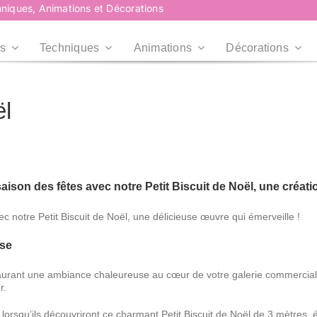
niques, Animations et Décorations
s
Techniques
Animations
Décorations
ël
Plus d’infos
Plus d’infos
Professionnels
Collectivités
Professionnels
Collectivités
Plus d’infos
Entreprises, CE,
Mairies, Associations,
Agences...
Centre de loisirs...
ison des fêtes avec notre Petit Biscuit de Noël, une créati
RoadShow
RoadShow
c notre Petit Biscuit de Noël, une délicieuse œuvre qui émerveille !
Événement en centre
use
commercial
nstaurant une ambiance chaleureuse au cœur de votre galerie commerciale
r.
Plus d’infos
Plus d’infos
 lorsqu’ils découvriront ce charmant Petit Biscuit de Noël de 3 mètres, 