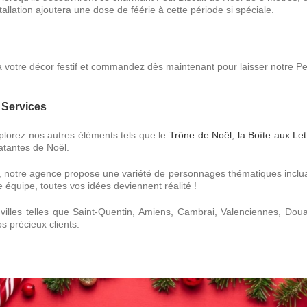
Commerces
Sur Mesure
stallation ajoutera une dose de féérie à cette période si spéciale.
Commerces
Sur Mesure
Galleries & Centres
Pour toutes les demandes
Commeriaux...
inédites
Plus d’infos
à votre décor festif et commandez dès maintenant pour laisser notre Pe
Team building
Team Building
 Services
Renforcement de votre équipe
xplorez nos autres éléments tels que le
Trône de Noël
,
la Boîte aux Le
atantes de Noël.
 notre agence propose une variété de personnages thématiques inclu
e équipe, toutes vos idées deviennent réalité !
illes telles que Saint-Quentin, Amiens, Cambrai, Valenciennes, Douai 
s précieux clients.