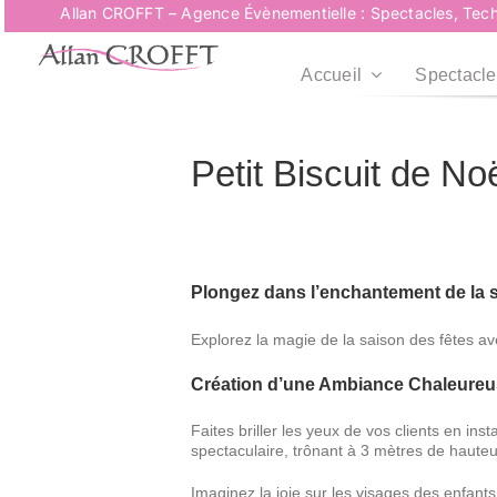
Passer
Allan CROFFT – Agence Évènementielle : Spectacles, Tech
au
contenu
Accueil
Spectacle
Petit Biscuit de No
Plongez dans l’enchantement de la sa
Explorez la magie de la saison des fêtes ave
Création d’une Ambiance Chaleure
Faites briller les yeux de vos clients en i
spectaculaire, trônant à 3 mètres de hauteu
Imaginez la joie sur les visages des enfants