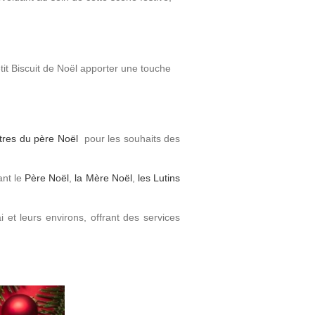
Plus d’infos
Plus d’infos
tit Biscuit de Noël apporter une touche
Pack Promos
RoadShow
Pack Promos
RoadShow
Découvrez toutes nos
Événement en centre
ttres du père Noël
pour les souhaits des
commercial
Promotions
ant le
Père Noël
,
la Mère Noël
,
les Lutins
et leurs environs, offrant des services