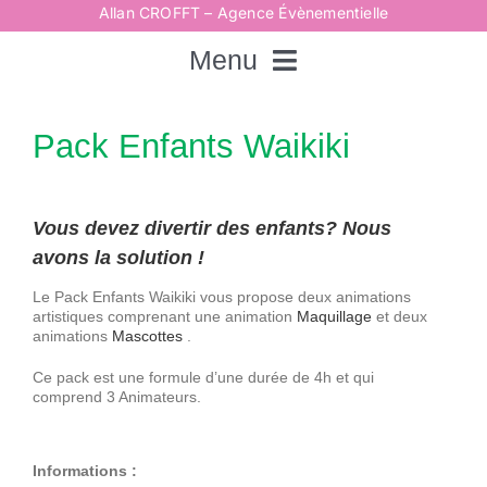
Passer
Allan CROFFT – Agence Évènementielle
au
contenu
Menu
Rechercher:
Pack Enfants Waikiki
Accueil
Vous devez divertir des enfants? Nous
avons la solution !
Spectacles
Le Pack Enfants Waikiki vous propose deux animations
artistiques comprenant une animation
Maquillage
et deux
animations
Mascottes
.
Techniques
Ce pack est une formule d’une durée de 4h et qui
comprend 3 Animateurs.
Animations
Informations :