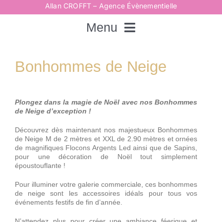
Passer
Allan CROFFT – Agence Évènementielle
au
contenu
Menu
Rechercher:
Bonhommes de Neige
Accueil
Plongez dans la magie de Noël avec nos Bonhommes
de Neige d’exception !
Spectacles
Découvrez dès maintenant nos majestueux Bonhommes
de Neige M de 2 mètres et XXL de 2.90 mètres et ornées
de magnifiques Flocons Argents Led ainsi que de Sapins,
pour une décoration de Noël tout simplement
Techniques
époustouflante !
Pour illuminer votre galerie commerciale, ces bonhommes
Animations
de neige sont les accessoires idéals pour tous vos
événements festifs de fin d’année.
N’attendez plus pour créer une ambiance féerique et