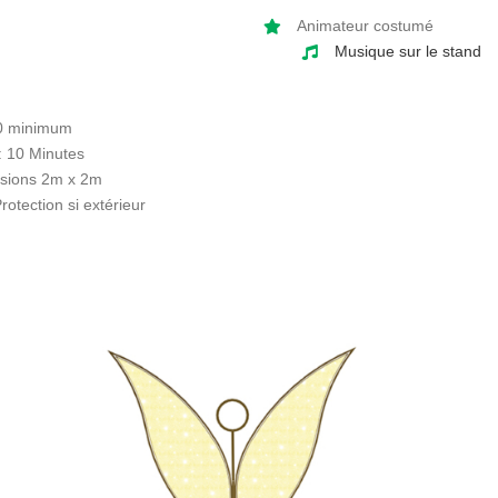
Commerces
Sur Mesure
Commerces
Sur Mesure
Animateur costumé
Galleries & Centres
Pour toutes les demandes
Musique sur le stand
Commeriaux...
inédites
Plus d’infos
0 minimum
Team building
 : 10 Minutes
Team Building
sions 2m x 2m
Renforcement de votre équipe
rotection si extérieur