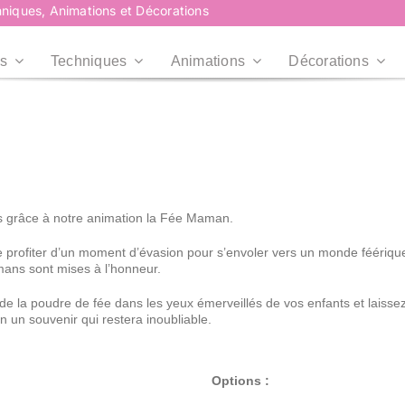
niques, Animations et Décorations
s
Techniques
Animations
Décorations
Plus d’infos
Plus d’infos
Professionnels
Collectivités
Professionnels
Collectivités
Plus d’infos
Entreprises, CE,
Mairies, Associations,
ous grâce à notre animation la Fée Maman.
Agences...
Centre de loisirs...
le profiter d’un moment d’évasion pour s’envoler vers un monde féérique
RoadShow
RoadShow
mans sont mises à l’honneur.
Événement en centre
 de la poudre de fée dans les yeux émerveillés de vos enfants et laiss
commercial
en un souvenir qui restera inoubliable.
Plus d’infos
Plus d’infos
Options :